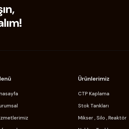
şın,
alım!
enü
Ürünlerimiz
nasayfa
CTP Kaplama
urumsal
Stok Tankları
izmetlerimiz
Mikser , Silo , Reaktör